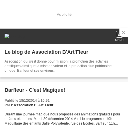
Publicité
MENU
Le blog de Association B'Art'Fleur
Association qui s'est donné pour mission la promotion des activités
artistiques ainsi que la mise en valeur et la protection d'un patrimoine
unique, Barfleur et ses environs.
Barfleur - C'est Magique!
Publié le 18/12/2014 à 10:51
Par
l' Association B' Art' Fleur
Durant une journée magique nous proposes des animations gratuites pour
enfants et adultes. Mardi 30 décembre 2014 Voici le programme : 10h
Maquillage des enfants Salle Polyvalente, rue des Ecoles, Barfleur. 11h