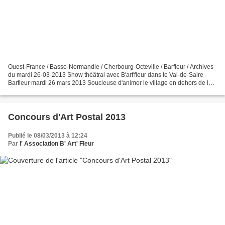
Ouest-France / Basse-Normandie / Cherbourg-Octeville / Barfleur / Archives
du mardi 26-03-2013 Show théâtral avec B'art'fleur dans le Val-de-Saire -
Barfleur mardi 26 mars 2013 Soucieuse d'animer le village en dehors de la
saison estivale, l'association...
Concours d'Art Postal 2013
Publié le 08/03/2013 à 12:24
Par
l' Association B' Art' Fleur