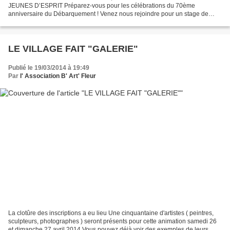
JEUNES D’ESPRIT Préparez-vous pour les célébrations du 70ème
anniversaire du Débarquement ! Venez nous rejoindre pour un stage de
danse « Années 40 » chaque vendredi soir de 19h30 à 21h à partir du...
LE VILLAGE FAIT "GALERIE"
Publié le 19/03/2014 à 19:49
Par
l' Association B' Art' Fleur
La clotûre des inscriptions a eu lieu Une cinquantaine d'artistes ( peintres,
sculpteurs, photographes ) seront présents pour cette animation samedi 26
et dimanche 27 avril 2014 Vous pouvez déjà voir des exemples de leurs