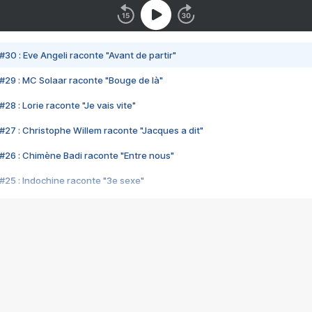
#30 : Eve Angeli raconte "Avant de partir"
#29 : MC Solaar raconte "Bouge de là"
28 : Lorie raconte "Je vais vite"
#27 : Christophe Willem raconte "Jacques a dit"
#26 : Chimène Badi raconte "Entre nous"
#25 : Indochine raconte "3e sexe"
#24 : Zaho raconte "C'est chelou"
#23 : Patrick Bruel raconte "Au café des délices"
#22 : Kyo raconte "Le chemin"
#21 : Nolwenn Leroy raconte "Cassé"
#20 : Patrick Hernandez raconte "Born to be alive"