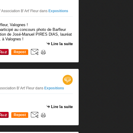
Association B' Art' Fleur
dans
Expositions
participé au concours photo de Barfleur
sition de José-Manuel PIRES DIAS, lauréat
. à Valognes !
Lire la suite
Repost
0
sociation B' Art' Fleur
dans
Expositions
Lire la suite
Repost
0