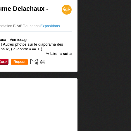
aume Delachaux -
ociation B' Art' Fleur
dans
Expositions
 ! Autres photos sur le diaporama des
haux, ( ci-contre === > )
Lire la suite
Repost
0