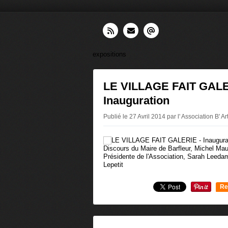
expositions
LE VILLAGE FAIT GALE
Inauguration
Publié le 27 Avril 2014 par l' Association B' Ar
Discours du Maire de Barfleur, Michel Mau
Présidente de l'Association, Sarah Leedam
Lepetit
Re
0