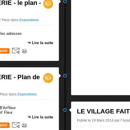
E - le plan -
t' Fleur
dans
Expositions
Lire la suite
post
IE - Plan de
 Fleur
dans
Expositions
LE VILLAGE FAI
t' Fleur
Lire la suite
Publié le 19 Mars 2014 par l' Assoc
post