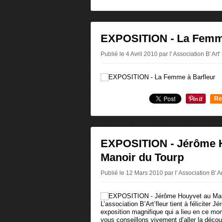
0
EXPOSITION - La Femme
Publié le 4 Avril 2010 par l' Association B' Art'
Re
0
EXPOSITION - Jérôme 
Manoir du Tourp
Publié le 12 Mars 2010 par l' Association B' Ar
L’association B’Art’fleur tient à féliciter
exposition magnifique qui a lieu en ce m
vous conseillons vivement d’aller la découvr