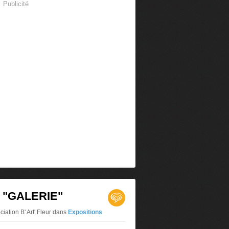
Publicité
T "GALERIE"
iation B' Art' Fleur
dans
Expositions