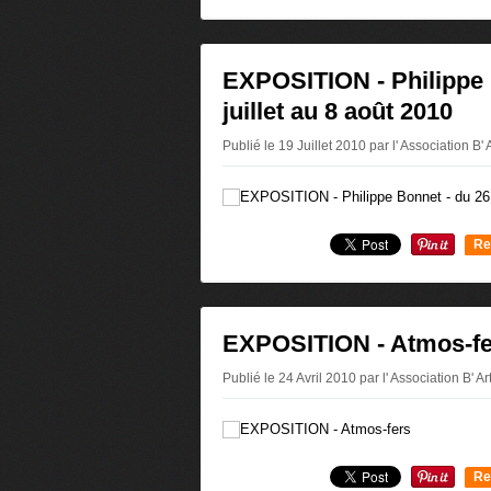
0
EXPOSITION - Philippe 
juillet au 8 août 2010
Publié le 19 Juillet 2010 par l' Association B' 
Re
0
EXPOSITION - Atmos-fe
Publié le 24 Avril 2010 par l' Association B' Ar
Re