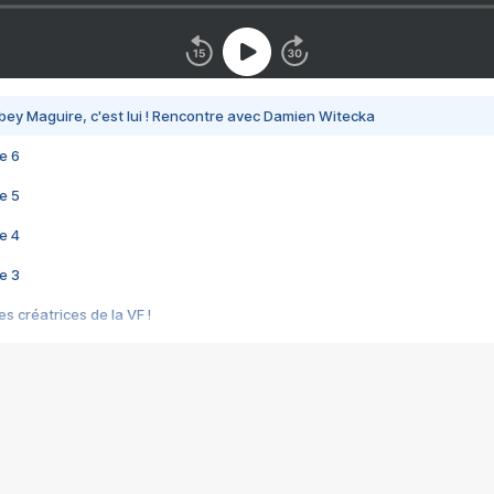
bey Maguire, c'est lui ! Rencontre avec Damien Witecka
e 6
e 5
e 4
e 3
s créatrices de la VF !
e 2
e 1
e Mektoub My Love arrive enfin ! Rencontre avec Shaïn Boumedine et Sal
i : après Toni en famille