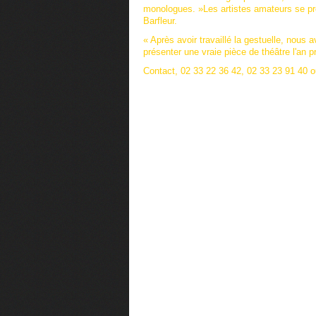
monologues. »
Les artistes amateurs se pr
Barfleur.
« Après avoir travaillé la gestuelle, nous a
présenter une vraie pièce de théâtre l'an p
Contact,
02 33 22 36 42, 02 33 23 91 40 ou