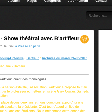
Accueil
Pages
Catégories
Abonnement
Contact
how théâtral avec B'art'fleur
t' Fleur in
La Presse en parle...
bourg-Octeville
/
Barfleur
/
Archives du mardi 26-03-2013
e-Saire - Barfleur
la saison estivale, l'association B'art'fleur a proposé tout au
és par le professeur et metteur en scène Gary Cowan. Samedi,
ation.
 place depuis deux ans et nous comptons aujourd'hui une
ah Leedam, la présidente.
C'est tout d'abord un lieu de
aux ou anciens étudiants. Nous présentons cette année des