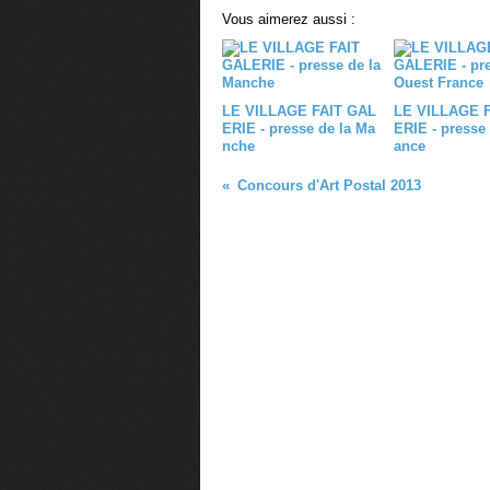
Vous aimerez aussi :
LE VILLAGE FAIT GAL
LE VILLAGE 
ERIE - presse de la Ma
ERIE - presse
nche
ance
Concours d'Art Postal 2013