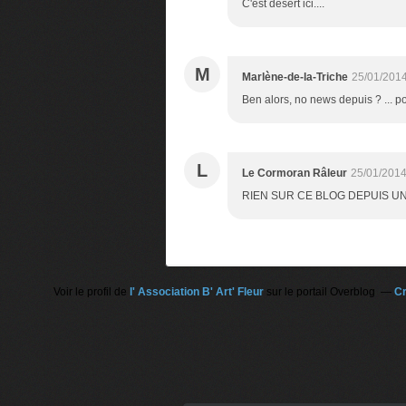
C'est désert ici....
M
Marlène-de-la-Triche
25/01/2014
Ben alors, no news depuis ? ... p
L
Le Cormoran Râleur
25/01/2014
RIEN SUR CE BLOG DEPUIS UN
Voir le profil de
l' Association B' Art' Fleur
sur le portail Overblog
Cr