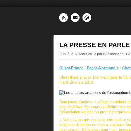
LA PRESSE EN PARLE - S
Publié le 28 Mars 2013 par l' Association B' Ar
Ouest-France
/
Basse-Normandie
/
Cher
Show théâtral avec B'art'fleur dans le Val-d
mardi 26 mars 2013
Soucieuse d'animer le village en dehors de 
long de l'hiver des cours de théâtre anim
l'association donnait sa première représent
« Nous avons mis ces cours de théâtre en
vingtaine d'artistes amateurs,
explique Sar
rencontre et d'échanges pour tous, nouve