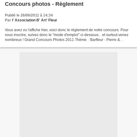
Concours photos - Règlement
Publié le 26/06/2011 à 14:34
Par
l' Association B' Art' Fleur
Vous avez vu l'affiche hier, voici donc le règlement de notre concours. Pour
vous inscrire, suivez donc le "mode d'emploi" ci-dessous... et surtout venez
nombreux ! Grand Concours Photos 2011 Thème : ‘Barfleur - Pierre &
Lumière’ (Barfleur et ses environs)...