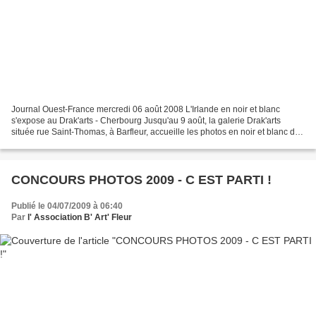
Journal Ouest-France mercredi 06 août 2008 L'Irlande en noir et blanc
s'expose au Drak'arts - Cherbourg Jusqu'au 9 août, la galerie Drak'arts
située rue Saint-Thomas, à Barfleur, accueille les photos en noir et blanc de
Guillaume Delachaux. Une exposition...
CONCOURS PHOTOS 2009 - C EST PARTI !
Publié le 04/07/2009 à 06:40
Par
l' Association B' Art' Fleur