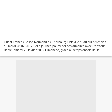
Ouest-France / Basse-Normandie / Cherbourg-Octeville / Barfleur / Archives
du mardi 28-02-2012 Belle journée pour vider ses armoires avec B'art'fleur -
Barfleur mardi 28 février 2012 Dimanche, grâce au temps ensoleillé, la
majorité des exposants du vide-armoires...