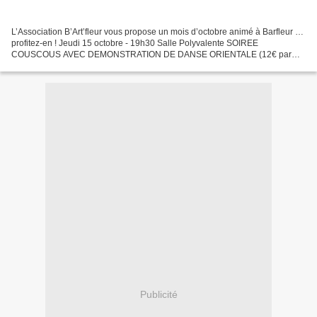
L’Association B’Art’fleur vous propose un mois d’octobre animé à Barfleur …
profitez-en ! Jeudi 15 octobre - 19h30 Salle Polyvalente SOIREE
COUSCOUS AVEC DEMONSTRATION DE DANSE ORIENTALE (12€ par
personne- sur réservation 02 33 22 36 42) . Samedi 17 octobre...
Publicité