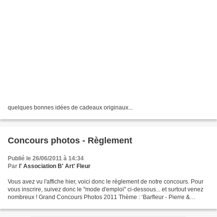
quelques bonnes idées de cadeaux originaux...
Concours photos - Règlement
Publié le 26/06/2011 à 14:34
Par
l' Association B' Art' Fleur
Vous avez vu l'affiche hier, voici donc le règlement de notre concours. Pour
vous inscrire, suivez donc le "mode d'emploi" ci-dessous... et surtout venez
nombreux ! Grand Concours Photos 2011 Thème : ‘Barfleur - Pierre &
Lumière’ (Barfleur et ses environs)...