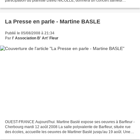
participation du pianiste David NICOLLE, donnera un concert samedi
prochain, 26 septembre à 20h30 à l'église de...
La Presse en parle - Martine BASLE
Publié le 05/08/2008 à 21:34
Par
l' Association B' Art' Fleur
OUEST-FRANCE Aujourd'hui. Martine Baslé expose ses oeuvres à Barfleur -
Cherbourg mardi 12 août 2008 La salle polyvalente de Barfleur, située rue
des écoles, accueille les oeuvres de Martiner Baslé jusqu'au 19 août. Une
exposition au cours de laquelle...