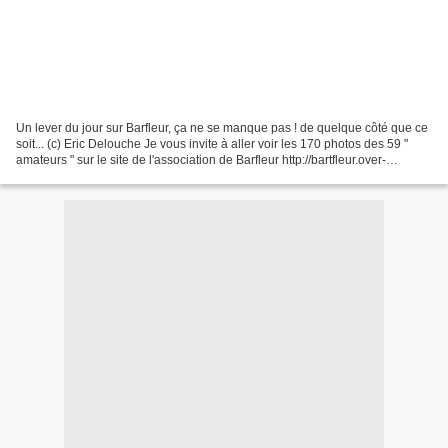
Un lever du jour sur Barfleur, ça ne se manque pas ! de quelque côté que ce
soit... (c) Eric Delouche Je vous invite à aller voir les 170 photos des 59 "
amateurs " sur le site de l'association de Barfleur http://bartfleur.over-
blog.org/ ... ou à Barfleur...