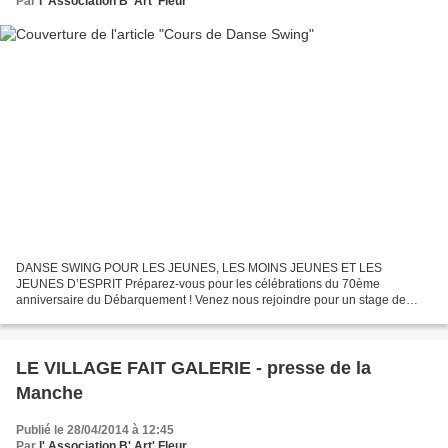
Par
l' Association B' Art' Fleur
DANSE SWING POUR LES JEUNES, LES MOINS JEUNES ET LES
JEUNES D’ESPRIT Préparez-vous pour les célébrations du 70ème
anniversaire du Débarquement ! Venez nous rejoindre pour un stage de
danse « Années 40 » chaque vendredi soir de 19h30 à 21h à partir du...
LE VILLAGE FAIT GALERIE - presse de la
Manche
Publié le 28/04/2014 à 12:45
Par
l' Association B' Art' Fleur