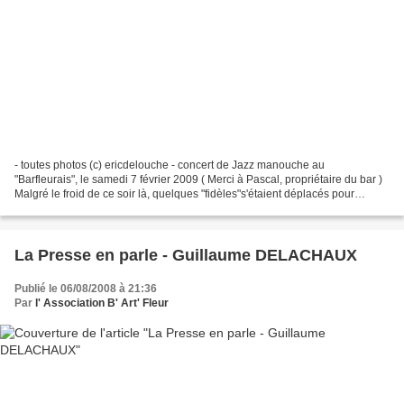
- toutes photos (c) ericdelouche - concert de Jazz manouche au
"Barfleurais", le samedi 7 février 2009 ( Merci à Pascal, propriétaire du bar )
Malgré le froid de ce soir là, quelques "fidèles"s'étaient déplacés pour
profiter de ce concert... dont monsieur...
La Presse en parle - Guillaume DELACHAUX
Publié le 06/08/2008 à 21:36
Par
l' Association B' Art' Fleur