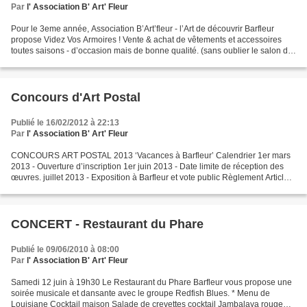
Par
l' Association B' Art' Fleur
Pour le 3eme année, Association B’Art’fleur - l’Art de découvrir Barfleur
propose Videz Vos Armoires ! Vente & achat de vêtements et accessoires
toutes saisons - d’occasion mais de bonne qualité. (sans oublier le salon de
thé) Cette manifestation, réservée...
Concours d'Art Postal
Publié le 16/02/2012 à 22:13
Par
l' Association B' Art' Fleur
CONCOURS ART POSTAL 2013 ‘Vacances à Barfleur’ Calendrier 1er mars
2013 - Ouverture d’inscription 1er juin 2013 - Date limite de réception des
œuvres. juillet 2013 - Exposition à Barfleur et vote public Règlement Article 1
/ Organisation L'association...
CONCERT - Restaurant du Phare
Publié le 09/06/2010 à 08:00
Par
l' Association B' Art' Fleur
Samedi 12 juin à 19h30 Le Restaurant du Phare Barfleur vous propose une
soirée musicale et dansante avec le groupe Redfish Blues. * Menu de
Louisiane Cocktail maison Salade de crevettes cocktail Jambalaya rouge