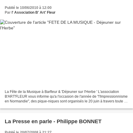
Publié le 10/06/2010 à 12:00
Par
l' Association B' Art' Fleur
La Fête de la Musique à Barfleur & 'Déjeuner sur l'Herbe ' L'association
B'ART'FLEUR vous informe qu'a l'occasion de l'année de "l'Impressionnisme
en Normandie", des pique-niques sont organisés le 20 juin à travers toute la
Normandie sur le thème du "Déjeuner...
La Presse en parle - Philippe BONNET
Publié le 20/07/2008 à 21:27