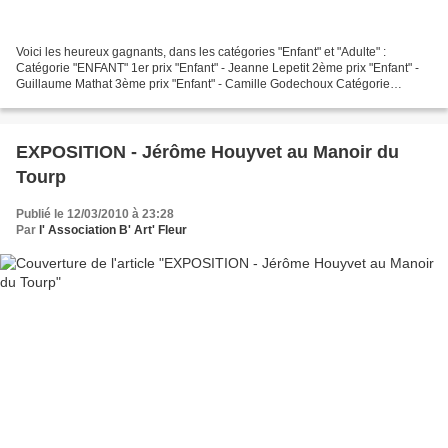
Voici les heureux gagnants, dans les catégories "Enfant" et "Adulte" :
Catégorie "ENFANT" 1er prix "Enfant" - Jeanne Lepetit 2ème prix "Enfant" -
Guillaume Mathat 3ème prix "Enfant" - Camille Godechoux Catégorie
ADULTE 1er prix aequo "Adulte" - Hugh Dunfordwood...
EXPOSITION - Jérôme Houyvet au Manoir du
Tourp
Publié le 12/03/2010 à 23:28
Par
l' Association B' Art' Fleur