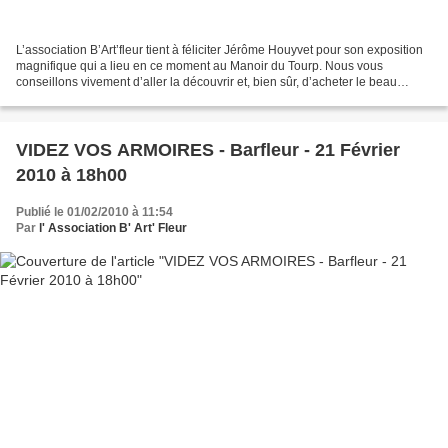
L’association B’Art’fleur tient à féliciter Jérôme Houyvet pour son exposition
magnifique qui a lieu en ce moment au Manoir du Tourp. Nous vous
conseillons vivement d’aller la découvrir et, bien sûr, d’acheter le beau
livre… (Vous connaissez déjà Jérôme...
VIDEZ VOS ARMOIRES - Barfleur - 21 Février
2010 à 18h00
Publié le 01/02/2010 à 11:54
Par
l' Association B' Art' Fleur