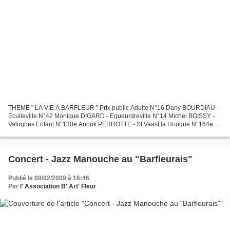
THEME " LA VIE A BARFLEUR " Prix public Adulte N°16 Dany BOURDIAU -
Eculleville N°42 Monique DIGARD - Equeurdreville N°14 Michel BOISSY -
Valognes Enfant N°130e Anouk PERROTTE - St Vaast la Hougue N°164e
Léa SURDIVE - Réville N°53e Léa GABROY - Montfarville...
Concert - Jazz Manouche au "Barfleurais"
Publié le 08/02/2009 à 16:46
Par
l' Association B' Art' Fleur