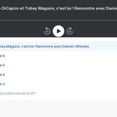
 DiCaprio et Tobey Maguire, c'est lui ! Rencontre avec Dam
bey Maguire, c'est lui ! Rencontre avec Damien Witecka
e 6
e 5
e 4
e 3
s créatrices de la VF !
e 2
e 1