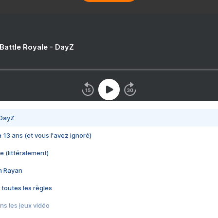
 Battle Royale - DayZ
 DayZ
 a 13 ans (et vous l'avez ignoré)
e (littéralement)
im Rayan
 toutes les règles
s les jeux vidéo